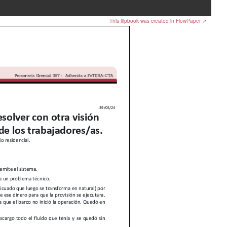
This flipbook was created in FlowPaper ↗