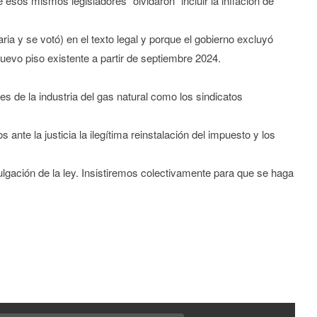
ue esos mismos legisladores “olvidaron” incluir la inflación de
aria y se votó) en el texto legal y porque el gobierno excluyó
 nuevo piso existente a partir de septiembre 2024.
s de la industria del gas natural como los sindicatos
nte la justicia la ilegítima reinstalación del impuesto y los
ulgación de la ley. Insistiremos colectivamente para que se haga