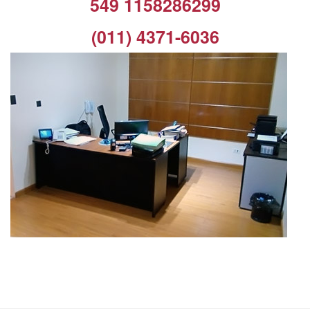
549 1158286299
(011) 4371-6036