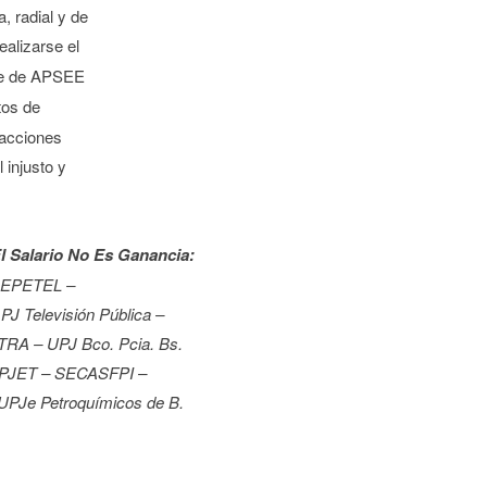
, radial y de
realizarse el
de de APSEE
tos de
 acciones
 injusto y
l Salario No Es
Ganancia:
CEPETEL –
 Televisión Pública –
RA – UPJ Bco. Pcia. Bs.
UPJET – SECASFPI –
Je Petroquímicos de B.