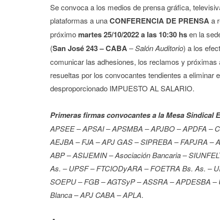
Se convoca a los medios de prensa gráfica, televisiva
plataformas a una
CONFERENCIA DE PRENSA
a 
próximo
martes 25/10/2022 a las 10:30 hs
en la se
(
San José 243 – CABA
–
Salón Auditorio
) a los efec
comunicar las adhesiones, los reclamos y próximas
resueltas por los convocantes tendientes a eliminar el
desproporcionado IMPUESTO AL SALARIO.
Primeras firmas convocantes a la Mesa Sindical E
APSEE – APSAI – APSMBA – APJBO – APDFA – 
AEJBA – FJA – APJ GAS – SIPREBA – FAPJRA – APJ
ABP – ASIJEMIN – Asociación Bancaria – SIUNFELT
As. – UPSF – FTCIODyARA – FOETRA Bs. As. – 
SOEPU – FGB – AGTSyP – ASSRA – APDESBA – UP
Blanca – APJ CABA – APLA
.