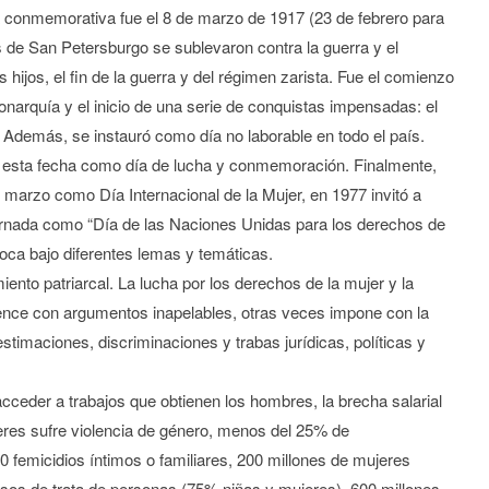
ha conmemorativa fue el 8 de marzo de 1917 (23 de febrero para
s de San Petersburgo se sublevaron contra la guerra y el
hijos, el fin de la guerra y del régimen zarista. Fue el comienzo
narquía y el inicio de una serie de conquistas impensadas: el
o. Además, se instauró como día no laborable en todo el país.
o esta fecha como día de lucha y conmemoración. Finalmente,
arzo como Día Internacional de la Mujer, en 1977 invitó a
rnada como “Día de las Naciones Unidas para los derechos de
voca bajo diferentes lemas y temáticas.
ento patriarcal. La lucha por los derechos de la mujer y la
nce con argumentos inapelables, otras veces impone con la
timaciones, discriminaciones y trabas jurídicas, políticas y
ceder a trabajos que obtienen los hombres, la brecha salarial
eres sufre violencia de género, menos del 25% de
 femicidios íntimos o familiares, 200 millones de mujeres
casos de trata de personas (75% niñas y mujeres), 600 millones