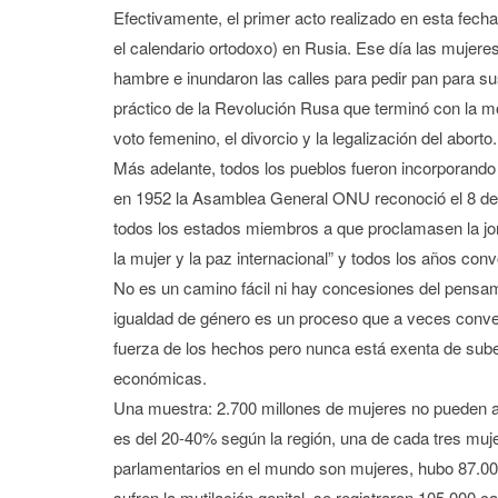
Efectivamente, el primer acto realizado en esta fec
el calendario ortodoxo) en Rusia. Ese día las mujere
hambre e inundaron las calles para pedir pan para sus 
práctico de la Revolución Rusa que terminó con la mo
voto femenino, el divorcio y la legalización del abort
Más adelante, todos los pueblos fueron incorporand
en 1952 la Asamblea General ONU reconoció el 8 de m
todos los estados miembros a que proclamasen la jo
la mujer y la paz internacional” y todos los años con
No es un camino fácil ni hay concesiones del pensami
igualdad de género es un proceso que a veces conve
fuerza de los hechos pero nunca está exenta de subes
económicas.
Una muestra: 2.700 millones de mujeres no pueden ac
es del 20-40% según la región, una de cada tres muj
parlamentarios en el mundo son mujeres, hubo 87.000
sufren la mutilación genital, se registraron 105.000 