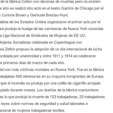
 de la fábrica Cotton con decenas de muertas pero no existen
 año se realizó otro acto en el teatro Garrick de Chicago por el
as Corinne Brown y Gertrude Breslau-Hunt.
alista de los Estados Unidos organizaron el primer acto por el
 se produjo la huelga de las camiseras de Nueva York conocida
la Liga Nacional de Sindicatos de Mujeres de EE UU.
Mujeres Socialistas celebrada en Copenhague con
ara Zetkin propuso la adopción de un día internacional de lucha
 aprobada por unanimidad y entre 1911 y 1914 se celebraron
los primeros días de marzo de cada año.
rial con más víctimas mortales en Nueva York. Fue en la fábrica
rabajaban 500 obreros/as en su mayoría inmigrantes de Europa
que el incendio se produjo por una colilla de cigarrillo arrojado
limpiado durante meses. Los dueños de la fábrica mantuvieron
s lo que produjo la muerte de 123 trabajadoras, 23 trabajadores
es leyes sobre normas de seguridad y salud laborales e
nacional de mujeres trabajadoras textiles.