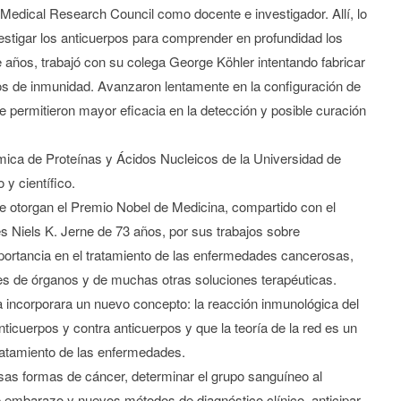
 Medical Research Council como docente e investigador. Allí, lo
stigar los anticuerpos para comprender en profundidad los
años, trabajó con su colega George Köhler intentando fabricar
ados de inmunidad. Avanzaron lentamente en la configuración de
permitieron mayor eficacia en la detección y posible curación
ímica de Proteínas y Ácidos Nucleicos de la Universidad de
y científico.
le otorgan el Premio Nobel de Medicina, compartido con el
 Niels K. Jerne de 73 años, por sus trabajos sobre
portancia en el tratamiento de las enfermedades cancerosas,
tes de órganos y de muchas otras soluciones terapéuticas.
a incorporara un nuevo concepto: la reacción inmunológica del
ticuerpos y contra anticuerpos y que la teoría de la red es un
tratamiento de las enfermedades.
rsas formas de cáncer, determinar el grupo sanguíneo al
e embarazo y nuevos métodos de diagnóstico clínico, anticipar