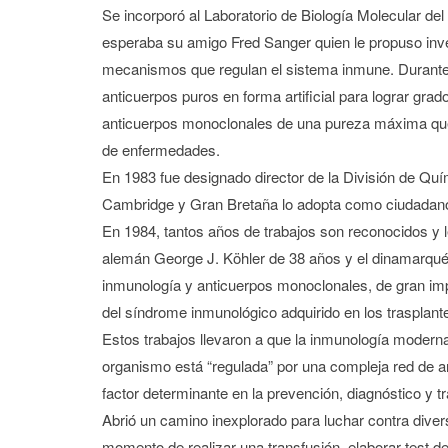
Se incorporó al Laboratorio de Biología Molecular del
esperaba su amigo Fred Sanger quien le propuso inve
mecanismos que regulan el sistema inmune. Durante 
anticuerpos puros en forma artificial para lograr gr
anticuerpos monoclonales de una pureza máxima que 
de enfermedades.
En 1983 fue designado director de la División de Qu
Cambridge y Gran Bretaña lo adopta como ciudadano 
En 1984, tantos años de trabajos son reconocidos y 
alemán George J. Köhler de 38 años y el dinamarqués
inmunología y anticuerpos monoclonales, de gran im
del síndrome inmunológico adquirido en los trasplan
Estos trabajos llevaron a que la inmunología modern
organismo está “regulada” por una compleja red de an
factor determinante en la prevención, diagnóstico y 
Abrió un camino inexplorado para luchar contra dive
momento de realizar una transfusión, elaborar test d