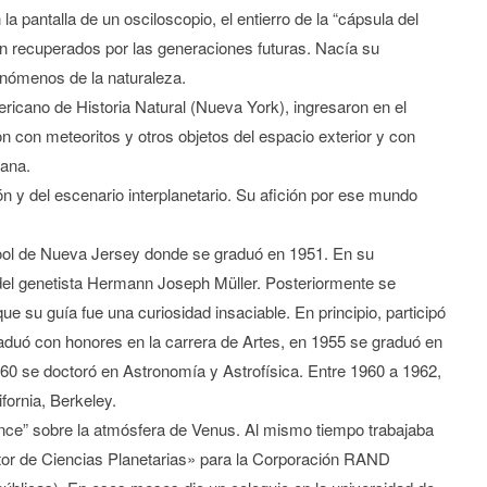
a pantalla de un osciloscopio, el entierro de la “cápsula del
n recuperados por las generaciones futuras. Nacía su
enómenos de la naturaleza.
icano de Historia Natural (Nueva York), ingresaron en el
 con meteoritos y otros objetos del espacio exterior y con
jana.
n y del escenario interplanetario. Su afición por ese mundo
ol de Nueva Jersey donde se graduó en 1951. En su
o del genetista Hermann Joseph Müller. Posteriormente se
ue su guía fue una curiosidad insaciable. En principio, participó
duó con honores en la carrera de Artes, en 1955 se graduó en
960 se doctoró en Astronomía y Astrofísica. Entre 1960 a 1962,
fornia, Berkeley.
ience” sobre la atmósfera de Venus. Al mismo tiempo trabajaba
or de Ciencias Planetarias» para la Corporación RAND