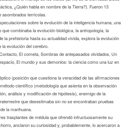
aláctica, ¿Quién habla en nombre de la Tierra?). Fueron 13
e asombrados terrícolas.
peculaciones sobre la evolución de la inteligencia humana, una
 que combinaba la evolución biológica, la antropología, la
 la prehistoria hasta su actualidad vivida, explora la evolución
 la evolución del cerebro.
sa: Contacto, El cometa, Sombras de antepasados olvidados, Un
l espacio, El mundo y sus demonios: la ciencia como una luz en
éptico (posición que cuestiona la veracidad de las afirmaciones
método científico (metodología que asienta en la observación
ón, análisis y modificación de hipótesis), enemigo de la
xtraterrestre que desestimaba sin no se encontraban pruebas
 de la marihuana.
tres trasplantes de médula que ofrendó infructuosamente su
orro, anclaron su curiosidad y, probablemente, lo acercaron a