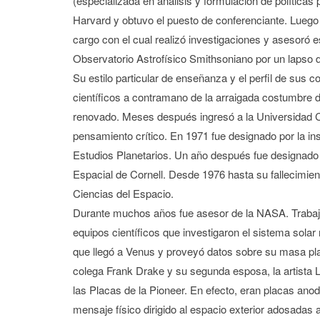
(especializada en análisis y formulación de políticas
Harvard y obtuvo el puesto de conferenciante. Luego
cargo con el cual realizó investigaciones y asesoró e
Observatorio Astrofísico Smithsoniano por un lapso d
Su estilo particular de enseñanza y el perfil de sus c
científicos a contramano de la arraigada costumbre d
renovado. Meses después ingresó a la Universidad C
pensamiento crítico. En 1971 fue designado por la inst
Estudios Planetarios. Un año después fue designado d
Espacial de Cornell. Desde 1976 hasta su fallecimien
Ciencias del Espacio.
Durante muchos años fue asesor de la NASA. Trabajó 
equipos científicos que investigaron el sistema sol
que llegó a Venus y proveyó datos sobre su masa plan
colega Frank Drake y su segunda esposa, la artista L
las Placas de la Pioneer. En efecto, eran placas ano
mensaje físico dirigido al espacio exterior adosadas 