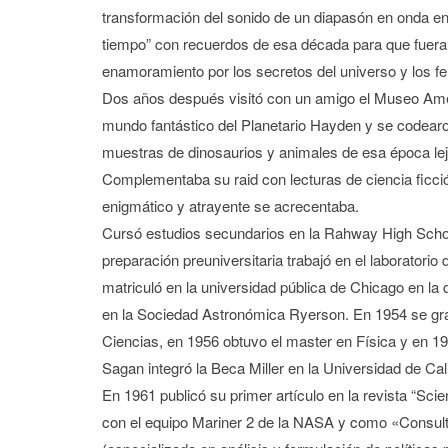
transformación del sonido de un diapasón en onda en l
tiempo” con recuerdos de esa década para que fuera
enamoramiento por los secretos del universo y los f
Dos años después visitó con un amigo el Museo Amer
mundo fantástico del Planetario Hayden y se codearon
muestras de dinosaurios y animales de esa época le
Complementaba su raid con lecturas de ciencia ficció
enigmático y atrayente se acrecentaba.
Cursó estudios secundarios en la Rahway High Scho
preparación preuniversitaria trabajó en el laboratori
matriculó en la universidad pública de Chicago en la q
en la Sociedad Astronómica Ryerson. En 1954 se gra
Ciencias, en 1956 obtuvo el master en Física y en 1
Sagan integró la Beca Miller en la Universidad de Cali
En 1961 publicó su primer artículo en la revista “Sc
con el equipo Mariner 2 de la NASA y como «Consult