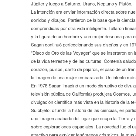
Júpiter y luego a Saturno, Urano, Neptuno y Plutón.
La intención era enviar información directa sobre nues
sonidos y dibujos. Partieron de la base que la cienc
comprendidas por otra vida inteligente. Tallaron línea
y la figura de un hombre y una mujer desnuda para esc
Sagan continuó perfeccionando sus diseños y en 1977
“Disco de Oro de las Voyager” que se insertaron en
de la vida terrestre y de las culturas. Contenía salud
corazón, pulsos, canto de pájaros, el paso de un tren, m
la imagen de una mujer embarazada. Un intento más 
En 1978 Sagan imaginó un modo disruptivo de divulgac
televisión pública de California) produjera Cosmos, u
divulgación científica más vista en la historia de la 
Su objeto: difundir la historia de las ciencias, en part
una imagen acabada del lugar que ocupa la Tierra y nu
sobre exploraciones espaciales. La novedad fue el u
atractivo para explicar fenómenos cósmicos, la musical