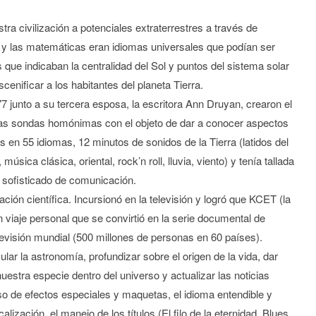
tra civilización a potenciales extraterrestres a través de
ia y las matemáticas eran idiomas universales que podían ser
s que indicaban la centralidad del Sol y puntos del sistema solar
enificar a los habitantes del planeta Tierra.
 junto a su tercera esposa, la escritora Ann Druyan, crearon el
 las sondas homónimas con el objeto de dar a conocer aspectos
os en 55 idiomas, 12 minutos de sonidos de la Tierra (latidos del
úsica clásica, oriental, rock’n roll, lluvia, viento) y tenía tallada
sofisticado de comunicación.
ión científica. Incursionó en la televisión y logró que KCET (la
n viaje personal que se convirtió en la serie documental de
televisión mundial (500 millones de personas en 60 países).
icular la astronomía, profundizar sobre el origen de la vida, dar
estra especie dentro del universo y actualizar las noticias
so de efectos especiales y maquetas, el idioma entendible y
ización, el manejo de los títulos (El filo de la eternidad, Blues