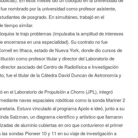
 públicas). En esos meses dio un coloquio en la universidad de
 fue nombrado por la universidad como profesor asistente,
studiantes de posgrado. En simultáneo, trabajó en el
e tiempo similar.
oloquios le trajo problemas (impulsaba la amplitud de intereses
e encerrarse en una especialidad). Su contrato no fue
ornell en Ithaca, estado de Nueva York, donde dio cursos de
itución como profesor titular y director del Laboratorio de
irector asociado del Centro de Radiofísica e Investigación
to, fue el titular de la Cátedra David Duncan de Astronomía y
en el Laboratorio de Propulsión a Chorro (JPL), integró
ar mediante naves espaciales robóticas como la sonda Mariner 2
etaria. Estuvo vinculado al programa Apolo e ideó, junto a su
inda Salzman, un diagrama científico y artístico que llamaron
dizadas de aluminio cubiertas en oro que contuvieron el primer
a las sondas Pioneer 10 y 11 en su viaje de investigación a