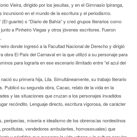
io Vieira, dirigido por los jesuitas, y en el Gimnasio Ipiranga,
 incursionó en el mundo de la escritura y el periodismo.
El guante) o “Diario de Bahía” y creó grupos literarios como
unto a Pinheiro Viegas y otros jóvenes escritores. Fueron
.
aneiro donde ingresó a la Facultad Nacional de Derecho y dirigió
 obra El País del Carnaval en la que utilizó a su personaje para
aminos para lograrla en ese escenario ilimitado entre “el azul del
ció su primera hija, Lila. Simultáneamente, su trabajo literario
s. Publicó su segunda obra, Cacao, relato de la vida en la
edades y las situaciones que cruzan a los personajes invadidos
ugar recóndito. Lenguaje directo, escritura vigorosa, de carácter
, peripecias, miseria e idealismo de los obreros/as nordestinos
, prostitutas, vendedores ambulantes, homosexuales) que
iento y pérdidas que maceran la vida urbana y la cultura popular.