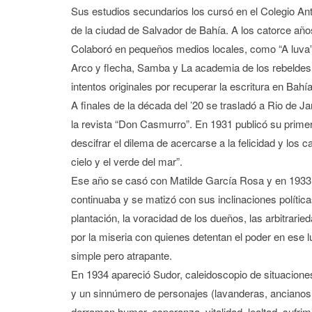
Sus estudios secundarios los cursó en el Colegio Anton
de la ciudad de Salvador de Bahía. A los catorce años
Colaboró en pequeños medios locales, como “A luva” (
Arco y flecha, Samba y La academia de los rebeldes j
intentos originales por recuperar la escritura en Bahía
A finales de la década del ’20 se trasladó a Rio de J
la revista “Don Casmurro”. En 1931 publicó su primera
descifrar el dilema de acercarse a la felicidad y los c
cielo y el verde del mar”.
Ese año se casó con Matilde García Rosa y en 1933 na
continuaba y se matizó con sus inclinaciones política
plantación, la voracidad de los dueños, las arbitrari
por la miseria con quienes detentan el poder en ese l
simple pero atrapante.
En 1934 apareció Sudor, caleidoscopio de situaciones
y un sinnúmero de personajes (lavanderas, ancianos
derraman humor, esperanza, vitalidad, lealtad, sufrim