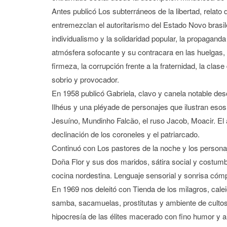
Antes publicó Los subterráneos de la libertad, relat
entremezclan el autoritarismo del Estado Novo brasile
individualismo y la solidaridad popular, la propagand
atmósfera sofocante y su contracara en las huelgas,
firmeza, la corrupción frente a la fraternidad, la cl
sobrio y provocador.
En 1958 publicó Gabriela, clavo y canela notable de
Ilhéus y una pléyade de personajes que ilustran esos
Jesuíno, Mundinho Falcão, el ruso Jacob, Moacir. El
declinación de los coroneles y el patriarcado.
Continuó con Los pastores de la noche y los persona
Doña Flor y sus dos maridos, sátira social y costumb
cocina nordestina. Lenguaje sensorial y sonrisa cómp
En 1969 nos deleitó con Tienda de los milagros, cale
samba, sacamuelas, prostitutas y ambiente de cultos a
hipocresía de las élites macerado con fino humor y 