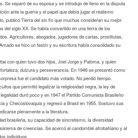
. Se separó de su esposa y se introdujo de lleno en la disputa
ición ante la guerra y el papel que debía jugar el realismo
xto, publicó Tierra del sin fin que muchos consideran su mejor
os del siglo XX. Se había convertido en una tierra de los
ados. Agricultores, abogados, jugadores de cartas, prostitutas,
 Amado se hizo un festín y su escritura había consolidado su
ttai con quien tuvo dos hijos, Joel Jorge y Paloma, y quien
fortaleza, dulzura y perseverancia. En 1946 se presentó como
sorpresa fue el candidato más votado. No perdió tiempo.
ultos que permitió legalizar la religiosidad negra, la ley de
 legalidad duró poco y en 1947 el Partido Comunista Brasileño
cia y Checoslovaquia y regresó a Brasil en 1955. Sostuvo sus
dedicarse plenamente a la literatura.
dad brasileña, su capacidad de sincretismo, la diversidad
el sistema de creencias. Se acercó al candomblé afrobahiano y al
os individuos.