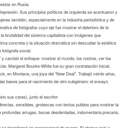
uestos en Rusia.
epresión. Sus principios políticos de izquierda se acentuaron y
jeres también, especialmente en la industria periodística y de
tiva de fotógrafos cuyo eje fue mostrar el deterioro de la
y la brutalidad del sistema capitalista con imágenes que
ctima concreta o la situación dramática sin descuidar la estética
a fotógrafa social.
 y cambió el enfoque: mostrar el mundo, los rostros, ver los
ciar. Margaret Bourke-White fue su gran contratación inicial.
eck, en Montana, una joya del “New Deal”. Trabajó veinte años,
las bases para el nacimiento de otro subgénero: el ensayo
o sus caras), junto al escritor
irectas, sensibles, grotescas con textos pulidos para mostrar la
 profundas arrugas, bocas desdentadas, indumentaria precaria,
se transformó en corresponsal de guerra. El ataque nazi a