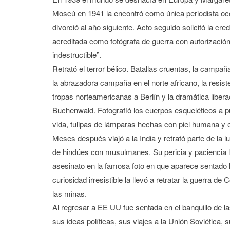
Moscú en 1941 la encontró como única periodista occ
divorció al año siguiente. Acto seguido solicitó la cr
acreditada como fotógrafa de guerra con autorizació
indestructible”.
Retrató el terror bélico. Batallas cruentas, la campañ
la abrazadora campaña en el norte africano, la resist
tropas norteamericanas a Berlín y la dramática liber
Buchenwald. Fotografió los cuerpos esqueléticos a p
vida, tulipas de lámparas hechas con piel humana y 
Meses después viajó a la India y retrató parte de la lu
de hindúes con musulmanes. Su pericia y paciencia l
asesinato en la famosa foto en que aparece sentado 
curiosidad irresistible la llevó a retratar la guerra d
las minas.
Al regresar a EE UU fue sentada en el banquillo de l
sus ideas políticas, sus viajes a la Unión Soviética,