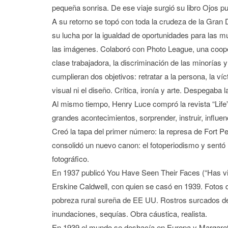
pequeña sonrisa. De ese viaje surgió su libro Ojos p
A su retorno se topó con toda la crudeza de la Gran D
su lucha por la igualdad de oportunidades para las mu
las imágenes. Colaboró con Photo League, una coopera
clase trabajadora, la discriminación de las minorías 
cumplieran dos objetivos: retratar a la persona, la ví
visual ni el diseño. Crítica, ironía y arte. Despegaba l
Al mismo tiempo, Henry Luce compró la revista “Life”
grandes acontecimientos, sorprender, instruir, influen
Creó la tapa del primer número: la represa de Fort P
consolidó un nuevo canon: el fotoperiodismo y sentó 
fotográfico.
En 1937 publicó You Have Seen Their Faces (“Has vist
Erskine Caldwell, con quien se casó en 1939. Fotos d
pobreza rural sureña de EE UU. Rostros surcados de
inundaciones, sequías. Obra cáustica, realista.
En 1939 el mundo se deshacía en Europa y Margaret 