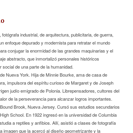
mo
ógrafa industrial, de arquitectura, publicitaria, de guerra,
 un enfoque depurado y modernista para retratar el mundo
para conjugar la enormidad de las grandes maquinarias y el
uaje abstracto, que inmortalizó personales históricos
social de una parte de la humanidad.
co de Nueva York. Hija de Minnie Bourke, ama de casa de
tura, impulsora del espíritu curioso de Margaret y de Joseph
origen judío emigrado de Polonia. Librepensadores, cultores del
 valor de la perseverancia para alcanzar logros importantes.
e Bound Brook, Nueva Jersey. Cursó sus estudios secundarios
ld High School. En 1922 ingresó en la universidad de Columbia
udia a reptiles y anfibios. Allí, asistió a clases de fotografía
la imagen que la acercó al diseño geometrizante y la