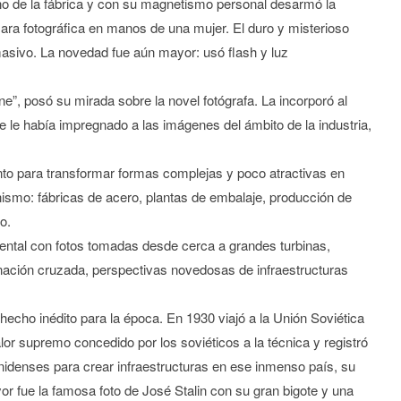
rno de la fábrica y con su magnetismo personal desarmó la
mara fotográfica en manos de una mujer. El duro y misterioso
masivo. La novedad fue aún mayor: usó flash y luz
e”, posó su mirada sobre la novel fotógrafa. La incorporó al
 le había impregnado a las imágenes del ámbito de la industria,
nto para transformar formas complejas y poco atractivas en
smo: fábricas de acero, plantas de embalaje, producción de
o.
ental con fotos tomadas desde cerca a grandes turbinas,
nación cruzada, perspectivas novedosas de infraestructuras
hecho inédito para la época. En 1930 viajó a la Unión Soviética
valor supremo concedido por los soviéticos a la técnica y registró
nidenses para crear infraestructuras en ese inmenso país, su
yor fue la famosa foto de José Stalin con su gran bigote y una