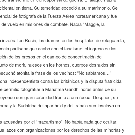
idental en tierra. Su temeridad excedió a su matrimonio. Se
edencial de fotógrafa de la Fuerza Aérea norteamericana y fue
n de vuelo en misiones de combate. Nacía “Maggie, la
a invernal en Rusia, los dramas en los hospitales de retaguardia,
encia partisana que acabó con el fascismo, el ingreso de las
ación de los presos en el campo de concentración de
unto de morir, huesos en los hornos, cuerpos desnudos sin
escuchó atónita la frase de los vecinos: “No sabíamos…”
cha independentista contra los británicos y la disputa fratricida
e permitió fotografiar a Mahatma Gandhi horas antes de su
leyendo con gran serenidad frente a una rueca. Después, su
e Corea y la Sudáfrica del apartheid y del trabajo semiesclavo en
as acusadas por el “macartismo”. No había nada que ocultar:
 sus lazos con organizaciones por los derechos de las minorías y