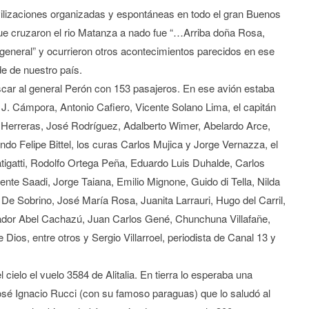
ilizaciones organizadas y espontáneas en todo el gran Buenos
que cruzaron el rio Matanza a nado fue “…Arriba doña Rosa,
general” y ocurrieron otros acontecimientos parecidos en ese
de de nuestro país.
scar al general Perón con 153 pasajeros. En ese avión estaba
 J. Cámpora, Antonio Cafiero, Vicente Solano Lima, el capitán
 Herreras, José Rodríguez, Adalberto Wimer, Abelardo Arce,
do Felipe Bittel, los curas Carlos Mujica y Jorge Vernazza, el
igatti, Rodolfo Ortega Peña, Eduardo Luis Duhalde, Carlos
e Saadi, Jorge Taiana, Emilio Mignone, Guido di Tella, Nilda
r De Sobrino, José María Rosa, Juanita Larrauri, Hugo del Carril,
xeador Abel Cachazú, Juan Carlos Gené, Chunchuna Villafañe,
Dios, entre otros y Sergio Villarroel, periodista de Canal 13 y
cielo el vuelo 3584 de Alitalia. En tierra lo esperaba una
sé Ignacio Rucci (con su famoso paraguas) que lo saludó al