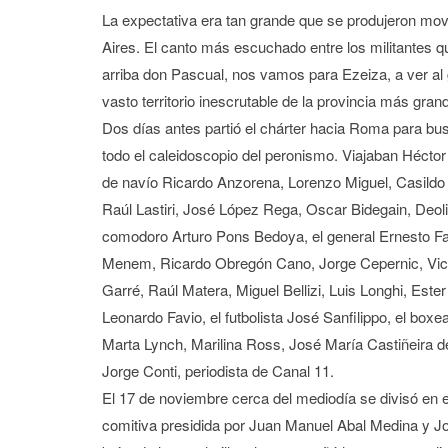
La expectativa era tan grande que se produjeron mov
Aires. El canto más escuchado entre los militantes 
arriba don Pascual, nos vamos para Ezeiza, a ver al 
vasto territorio inescrutable de la provincia más gran
Dos días antes partió el chárter hacia Roma para bu
todo el caleidoscopio del peronismo. Viajaban Héctor
de navío Ricardo Anzorena, Lorenzo Miguel, Casildo
Raúl Lastiri, José López Rega, Oscar Bidegain, Deolin
comodoro Arturo Pons Bedoya, el general Ernesto Fat
Menem, Ricardo Obregón Cano, Jorge Cepernic, Vicent
Garré, Raúl Matera, Miguel Bellizi, Luis Longhi, Este
Leonardo Favio, el futbolista José Sanfilippo, el bo
Marta Lynch, Marilina Ross, José María Castiñeira de 
Jorge Conti, periodista de Canal 11.
El 17 de noviembre cerca del mediodía se divisó en el 
comitiva presidida por Juan Manuel Abal Medina y Jo