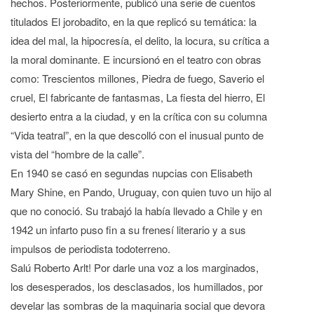
hechos. Posteriormente, publicó una serie de cuentos
titulados El jorobadito, en la que replicó su temática: la
idea del mal, la hipocresía, el delito, la locura, su crítica a
la moral dominante. E incursionó en el teatro con obras
como: Trescientos millones, Piedra de fuego, Saverio el
cruel, El fabricante de fantasmas, La fiesta del hierro, El
desierto entra a la ciudad, y en la crítica con su columna
“Vida teatral”, en la que descolló con el inusual punto de
vista del “hombre de la calle”.
En 1940 se casó en segundas nupcias con Elisabeth
Mary Shine, en Pando, Uruguay, con quien tuvo un hijo al
que no conoció. Su trabajó la había llevado a Chile y en
1942 un infarto puso fin a su frenesí literario y a sus
impulsos de periodista todoterreno.
Salú Roberto Arlt! Por darle una voz a los marginados,
los desesperados, los desclasados, los humillados, por
develar las sombras de la maquinaria social que devora