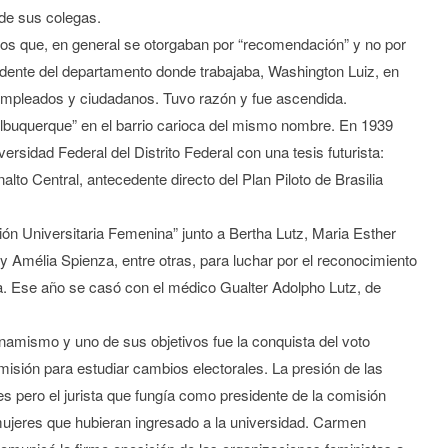
 de sus colegas.
sos que, en general se otorgaban por “recomendación” y no por
dente del departamento donde trabajaba, Washington Luiz, en
 empleados y ciudadanos. Tuvo razón y fue ascendida.
Albuquerque” en el barrio carioca del mismo nombre. En 1939
versidad Federal del Distrito Federal con una tesis futurista:
nalto Central, antecedente directo del Plan Piloto de Brasilia
ón Universitaria Femenina” junto a Bertha Lutz, Maria Esther
y Amélia Spienza, entre otras, para luchar por el reconocimiento
ta. Ese año se casó con el médico Gualter Adolpho Lutz, de
amismo y uno de sus objetivos fue la conquista del voto
isión para estudiar cambios electorales. La presión de las
s pero el jurista que fungía como presidente de la comisión
 mujeres que hubieran ingresado a la universidad. Carmen