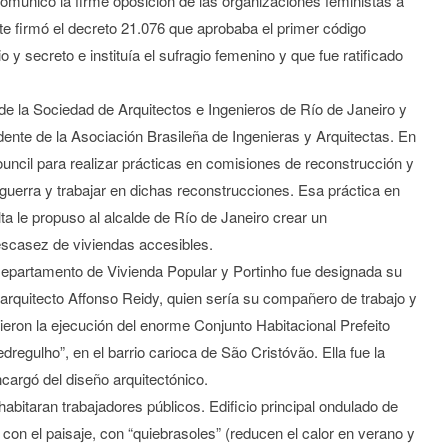
comunicó la firme oposición de las organizaciones feministas a
ente firmó el decreto 21.076 que aprobaba el primer código
io y secreto e instituía el sufragio femenino y que fue ratificado
 de la Sociedad de Arquitectos e Ingenieros de Río de Janeiro y
ente de la Asociación Brasileña de Ingenieras y Arquitectas. En
uncil para realizar prácticas en comisiones de reconstrucción y
guerra y trabajar en dichas reconstrucciones. Esa práctica en
a le propuso al alcalde de Río de Janeiro crear un
escasez de viviendas accesibles.
 Departamento de Vivienda Popular y Portinho fue designada su
 arquitecto Affonso Reidy, quien sería su compañero de trabajo y
eron la ejecución del enorme Conjunto Habitacional Prefeito
gulho”, en el barrio carioca de São Cristóvão. Ella fue la
encargó del diseño arquitectónico.
abitaran trabajadores públicos. Edificio principal ondulado de
 con el paisaje, con “quiebrasoles” (reducen el calor en verano y