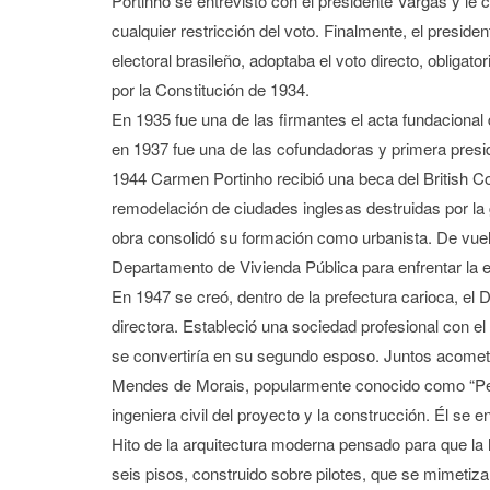
Portinho se entrevistó con el presidente Vargas y le 
cualquier restricción del voto. Finalmente, el presid
electoral brasileño, adoptaba el voto directo, obligator
por la Constitución de 1934.
En 1935 fue una de las firmantes el acta fundacional
en 1937 fue una de las cofundadoras y primera presid
1944 Carmen Portinho recibió una beca del British Co
remodelación de ciudades inglesas destruidas por la 
obra consolidó su formación como urbanista. De vuelt
Departamento de Vivienda Pública para enfrentar la 
En 1947 se creó, dentro de la prefectura carioca, el
directora. Estableció una sociedad profesional con el
se convertiría en su segundo esposo. Juntos acometi
Mendes de Morais, popularmente conocido como “Pedre
ingeniera civil del proyecto y la construcción. Él se 
Hito de la arquitectura moderna pensado para que la h
seis pisos, construido sobre pilotes, que se mimetiza