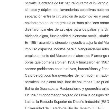
permite la entrada de luz natural durante el invierno
simples y dúplex, con lavanderías colectivas automat
separación entre la circulación de automóviles y pea
colaboraron en forma gratuita artistas plásticos com
diseñaron paneles de azulejos para los patios y jardin
Vivienda digna, funcionalidad, bienestar social, simbio
En 1951 asumió la dirección ejecutiva adjunta del 
impulsó espacios inéditos para el vanguardismo artíst
emplazamiento del Museo en el aterro do Flamengo c
obras que comenzaron en 1958 y finalizaron en 1967.
sortear problemas constructivos, burocráticos y finan
Catorce pórticos transversales de hormigón armado q
permiten una planta baja libre de columnas, uso priorit
Bahía de Guanabara. Racionalismo y geometría artís
En 1967 el gobernador Negrão de Lima la designó dire
Latina: la Escuela Superior de Diseño Industrial (ESDI
Universidad del Estado de Río de Janeiro (UERJ).