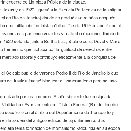
intendente de Limpieza Pública de la ciudad.
 Jesús y en 1920 ingresó a la Escuela Politécnica de la antigua
eral de Río de Janeiro) donde se graduó cuatro años después
ba una militancia feminista pública. Desde 1919 colaboró con el
s avionetas repartiendo volantes y realizaba reuniones llamando
En 1922 cofundó junto a Bertha Lutz, Stela Guerra Duval y Maria
so Femenino que luchaba por la igualdad de derechos entre
l mercado laboral y contribuyó eficazmente a la conquista del
l Colegio pupilo de varones Pedro II de Rio de Janeiro lo que
stro de Justicia intentó bloquear el nombramiento pero no tuvo
colonizado por los hombres. Al año siguiente fue designada
 Vialidad del Ayuntamiento del Distrito Federal (Rio de Janeiro,
se desarrolló en el ámbito del Departamento de Transporte y
en la azotea del antiguo edificio del ayuntamiento. Sus
ero ella tenía formación de montañismo -adquirida en su época