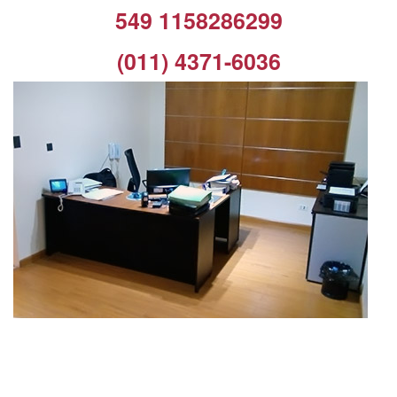
549 1158286299
(011) 4371-6036