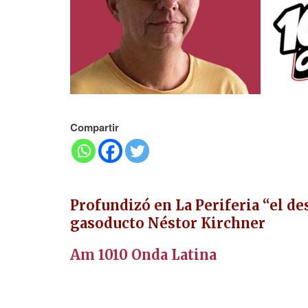
Compartir
Profundizó en La Periferia “el de
gasoducto Néstor Kirchner
A
m
1
0
1
0
O
n
d
a
L
a
t
i
n
a