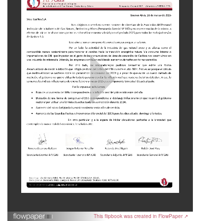
This flipbook was created in FlowPaper ↗