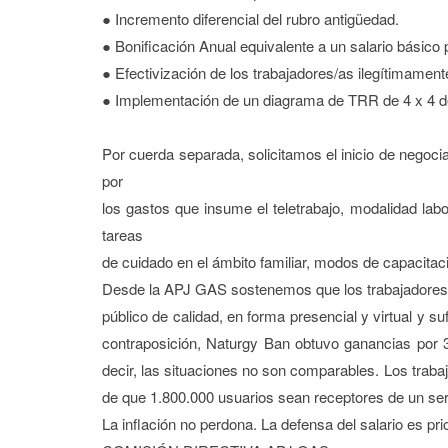
● Incremento diferencial del rubro antigüedad.
● Bonificación Anual equivalente a un salario básic
● Efectivización de los trabajadores/as ilegítimamen
● Implementación de un diagrama de TRR de 4 x 4 d
Por cuerda separada, solicitamos el inicio de negoci
por
los gastos que insume el teletrabajo, modalidad lab
tareas
de cuidado en el ámbito familiar, modos de capacitac
Desde la APJ GAS sostenemos que los trabajadores/
público de calidad, en forma presencial y virtual y s
contraposición, Naturgy Ban obtuvo ganancias por 
decir, las situaciones no son comparables. Los tra
de que 1.800.000 usuarios sean receptores de un ser
La inflación no perdona. La defensa del salario es prior