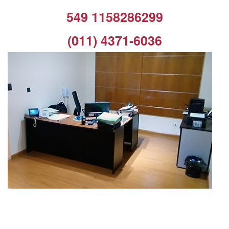
549 1158286299
(011) 4371-6036