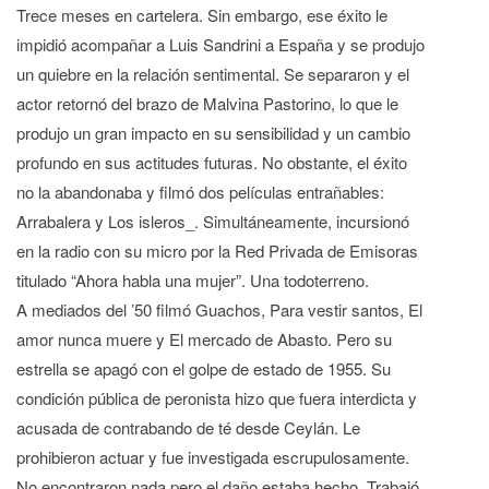
Trece meses en cartelera. Sin embargo, ese éxito le
impidió acompañar a Luis Sandrini a España y se produjo
un quiebre en la relación sentimental. Se separaron y el
actor retornó del brazo de Malvina Pastorino, lo que le
produjo un gran impacto en su sensibilidad y un cambio
profundo en sus actitudes futuras. No obstante, el éxito
no la abandonaba y filmó dos películas entrañables:
Arrabalera y Los isleros_. Simultáneamente, incursionó
en la radio con su micro por la Red Privada de Emisoras
titulado “Ahora habla una mujer”. Una todoterreno.
A mediados del ’50 filmó Guachos, Para vestir santos, El
amor nunca muere y El mercado de Abasto. Pero su
estrella se apagó con el golpe de estado de 1955. Su
condición pública de peronista hizo que fuera interdicta y
acusada de contrabando de té desde Ceylán. Le
prohibieron actuar y fue investigada escrupulosamente.
No encontraron nada pero el daño estaba hecho. Trabajó