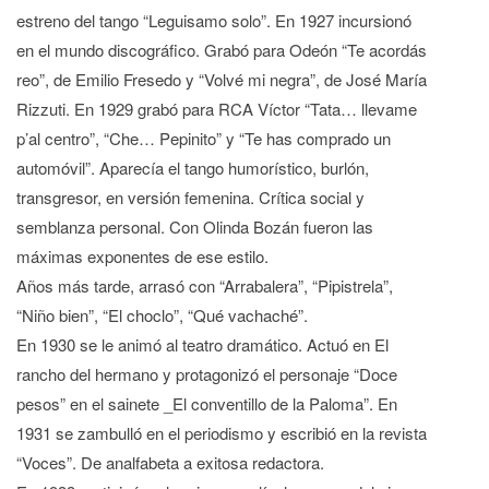
estreno del tango “Leguisamo solo”. En 1927 incursionó
en el mundo discográfico. Grabó para Odeón “Te acordás
reo”, de Emilio Fresedo y “Volvé mi negra”, de José María
Rizzuti. En 1929 grabó para RCA Víctor “Tata… llevame
p’al centro”, “Che… Pepinito” y “Te has comprado un
automóvil”. Aparecía el tango humorístico, burlón,
transgresor, en versión femenina. Crítica social y
semblanza personal. Con Olinda Bozán fueron las
máximas exponentes de ese estilo.
Años más tarde, arrasó con “Arrabalera”, “Pipistrela”,
“Niño bien”, “El choclo”, “Qué vachaché”.
En 1930 se le animó al teatro dramático. Actuó en El
rancho del hermano y protagonizó el personaje “Doce
pesos” en el sainete _El conventillo de la Paloma”. En
1931 se zambulló en el periodismo y escribió en la revista
“Voces”. De analfabeta a exitosa redactora.