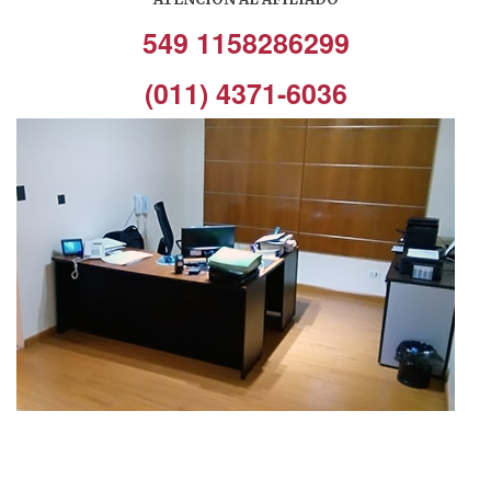
549 1158286299
(011) 4371-6036